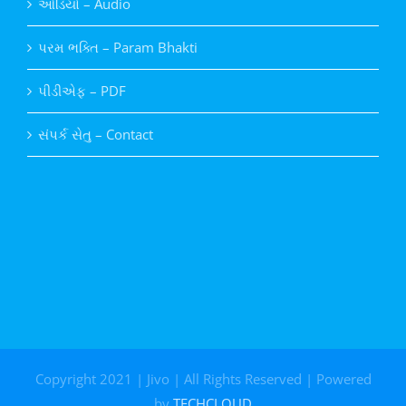
ઓડિયો – Audio
પરમ ભક્તિ – Param Bhakti
પીડીએફ – PDF
સંપર્ક સેતુ – Contact
Copyright 2021 | Jivo | All Rights Reserved | Powered
by
TECHCLOUD