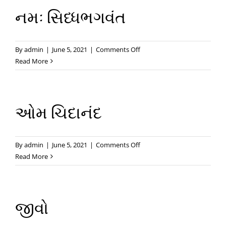
નમઃ સિધ્ધભગવંત
on
By
admin
|
June 5, 2021
|
Comments Off
નમઃ
Read More
સિધ્ધભગવંત
ઓમ ચિદાનંદ
on
By
admin
|
June 5, 2021
|
Comments Off
ઓમ
Read More
ચિદાનંદ
જીવો